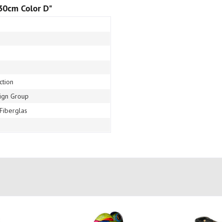
30cm Color D"
ction
ign Group
 Fiberglas