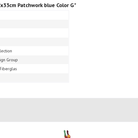
x33cm Patchwork blue Color G"
lection
ign Group
 Fiberglas