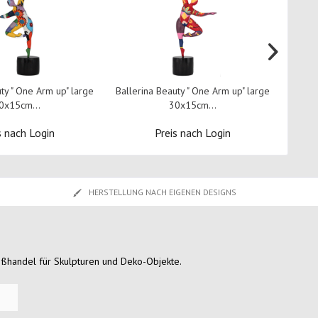
ty " One Arm up" large
Ballerina Beauty " One Arm up" large
Baller
0x15cm...
30x15cm...
s nach Login
Preis nach Login
HERSTELLUNG NACH EIGENEN DESIGNS
oßhandel für Skulpturen und Deko-Objekte.