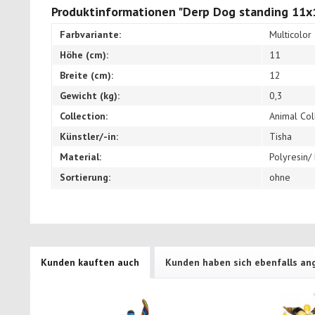
Produktinformationen "Derp Dog standing 11x1
Farbvariante:
Multicolor
Höhe (cm):
11
Breite (cm):
12
Gewicht (kg):
0,3
Collection:
Animal Col
Künstler/-in:
Tisha
Material:
Polyresin/
Sortierung:
ohne
Kunden kauften auch
Kunden haben sich ebenfalls a